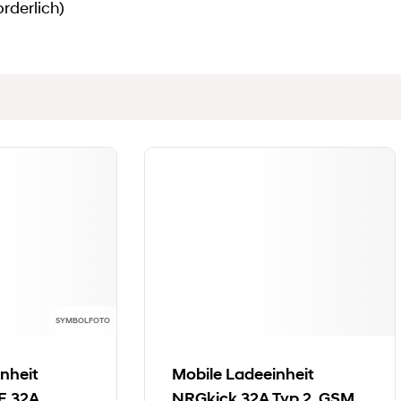
rderlich)
SYMBOLFOTO
nheit
Mobile Ladeeinheit
E 32A
NRGkick 32A Typ 2, GSM,