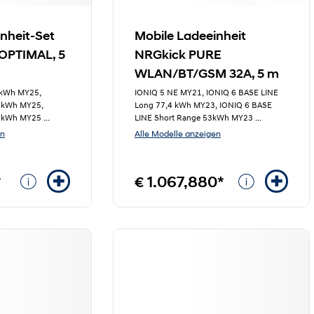
nheit-Set
Mobile Ladeeinheit
OPTIMAL, 5
NRGkick PURE
WLAN/BT/GSM 32A, 5 m
9kWh MY25,
IONIQ 5 NE MY21, IONIQ 6 BASE LINE
42kWh MY25,
Long 77,4 kWh MY23, IONIQ 6 BASE
49kWh MY25
...
LINE Short Range 53kWh MY23
...
en
Alle Modelle anzeigen
*
€ 1.067,880*