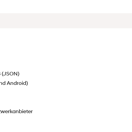
6 (JSON)
nd Android)
tzwerkanbieter