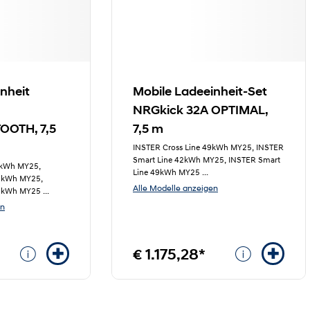
nheit
Mobile Ladeeinheit-Set
NRGkick 32A OPTIMAL,
OTH, 7,5
7,5 m
INSTER Cross Line 49kWh MY25, INSTER
Smart Line 42kWh MY25, INSTER Smart
9kWh MY25,
Line 49kWh MY25
...
42kWh MY25,
Alle Modelle anzeigen
49kWh MY25
...
en
€ 1.175,28*