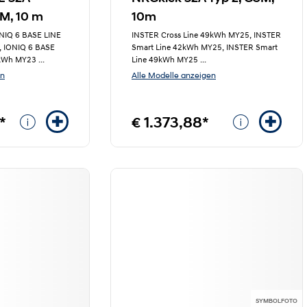
, 10 m
10m
NIQ 6 BASE LINE
INSTER Cross Line 49kWh MY25, INSTER
, IONIQ 6 BASE
Smart Line 42kWh MY25, INSTER Smart
3kWh MY23
...
Line 49kWh MY25
...
en
Alle Modelle anzeigen
*
€ 1.373,88*
SYMBOLFOTO