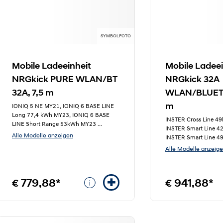
SYMBOLFOTO
Mobile Ladeeinheit
Mobile Ladeei
NRGkick PURE WLAN/BT
NRGkick 32A
32A, 7,5 m
WLAN/BLUETO
m
IONIQ 5 NE MY21, IONIQ 6 BASE LINE
Long 77,4 kWh MY23, IONIQ 6 BASE
INSTER Cross Line 4
LINE Short Range 53kWh MY23
...
INSTER Smart Line 
Alle Modelle anzeigen
INSTER Smart Line 
Alle Modelle anzeig
€ 779,88*
€ 941,88*