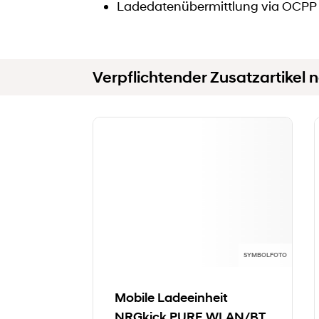
Ladedatenübermittlung via OCPP 1.
Verpflichtender Zusatzartikel n
SYMBOLFOTO
Mobile Ladeeinheit
NRGkick PURE WLAN/BT