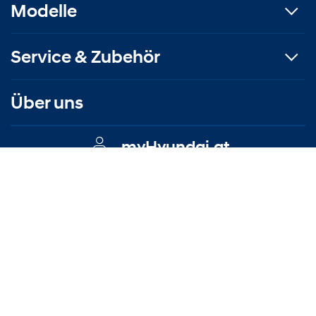
Modelle
Service & Zubehör
Über uns
myHyundai.at
Kontakt
|
|
Datenschutzerklärung
|
EU Data Act
© Copyright KFZ-Jakum OHG Reparaturen + Handel
Trotz sorgfältiger inhaltlicher Kontrolle bleiben
offensichtliche Irrtümer und Tipp‑, Satz‑ und Druckfehler
vorbehalten.