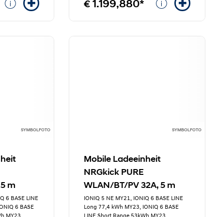
€ 1.199,880*
SYMBOLFOTO
SYMBOLFOTO
heit
Mobile Ladeeinheit
NRGkick PURE
 5 m
WLAN/BT/PV 32A, 5 m
IQ 6 BASE LINE
IONIQ 5 NE MY21, IONIQ 6 BASE LINE
IONIQ 6 BASE
Long 77,4 kWh MY23, IONIQ 6 BASE
kWh MY23
...
LINE Short Range 53kWh MY23
...