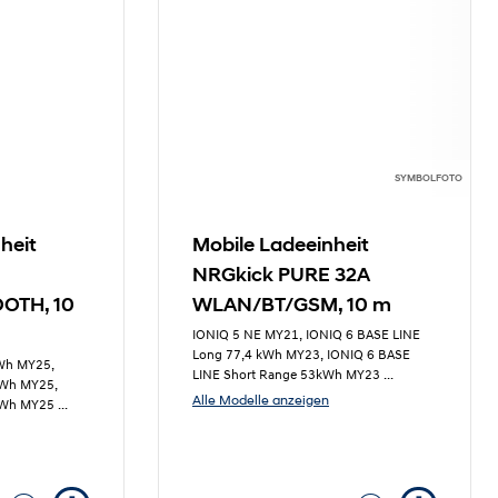
SYMBOLFOTO
heit
Mobile Ladeeinheit
NRGkick PURE 32A
OTH, 10
WLAN/BT/GSM, 10 m
IONIQ 5 NE MY21, IONIQ 6 BASE LINE
Long 77,4 kWh MY23, IONIQ 6 BASE
kWh MY25,
LINE Short Range 53kWh MY23
...
kWh MY25,
Alle Modelle anzeigen
9kWh MY25
...