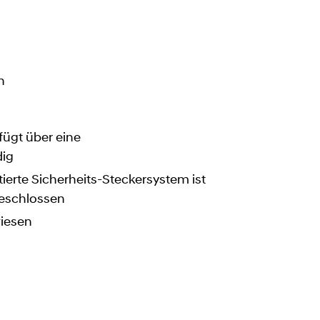
n
ügt über eine
dig
rte Sicherheits-Steckersystem ist
geschlossen
wiesen