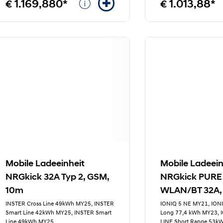
€ 1.169,880*
€ 1.013,88*
Mobile Ladeeinheit
Mobile Ladeein
NRGkick 32A Typ 2, GSM,
NRGkick PURE
10m
WLAN/BT 32A,
INSTER Cross Line 49kWh MY25, INSTER
IONIQ 5 NE MY21, ION
Smart Line 42kWh MY25, INSTER Smart
Long 77,4 kWh MY23, 
Line 49kWh MY25
...
LINE Short Range 53