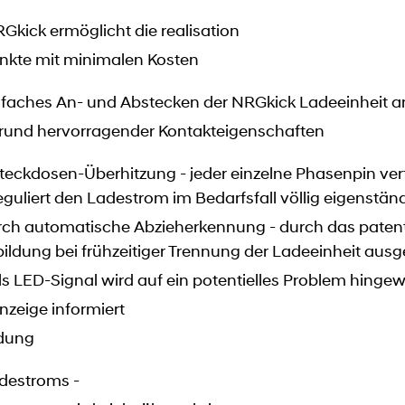
RGkick ermöglicht die realisation
punkte mit minimalen Kosten
infaches An- und Abstecken der NRGkick Ladeeinheit a
rund hervorragender Kontakteigenschaften
ckdosen-Überhitzung - jeder einzelne Phasenpin verf
liert den Ladestrom im Bedarfsfall völlig eigenstän
h automatische Abzieherkennung - durch das patentie
ildung bei frühzeitiger Trennung der Ladeeinheit aus
s LED-Signal wird auf ein potentielles Problem hinge
nzeige informiert
adung
destroms -