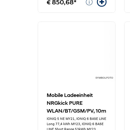
€ 850,68*
SYMBOLFOTO
Mobile Ladeeinheit
NRGkick PURE
WLAN/BT/GSM/PV, 10m
IONIQ 5 NE MY21, IONIQ 6 BASE LINE
Long 77,4 kWh MY23, IONIQ 6 BASE
LINE Short Range 53kWh MY23
...