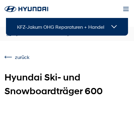
KFZ-Jakum OHG Reparaturen + Handel
Service & Zubehör
Zubehör
zurück
Hyundai Ski- und
Snowboardträger 600